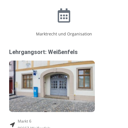
Markt­recht und Orga­ni­sa­ti­on
Lehr­gangs­ort: Wei­ßen­fels
Markt 6