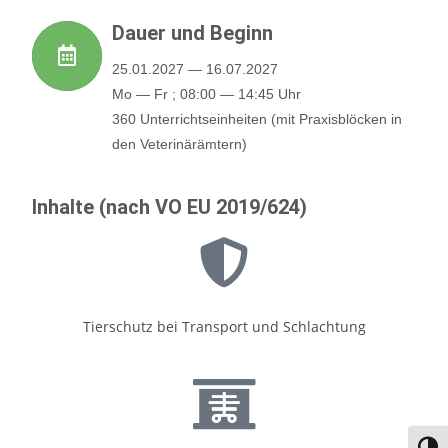
Dau­er und Beginn
25.01.2027 — 16.07.2027
Mo — Fr ; 08:00 — 14:45 Uhr
360 Unter­richts­ein­hei­ten (mit Pra­xis­blö­cken in
den Vete­ri­när­äm­tern)
Inhal­te (nach VO EU 2019/624)
Tier­schutz bei Trans­port und Schlach­tung