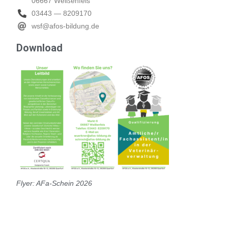
06667 Wei­ßen­fels
03443 — 8209170
wsf@afos-bildung.de
Down­load
Fly­er: AFa-Schein 2026