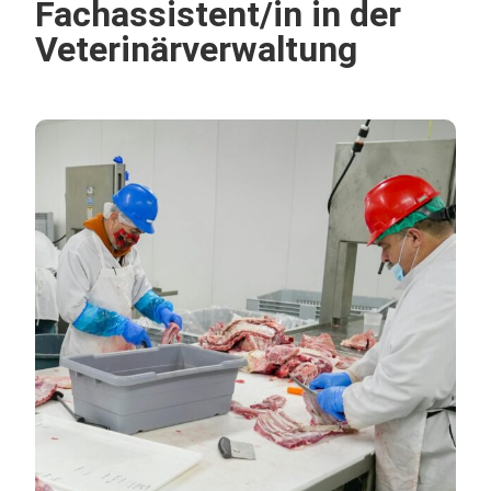
Fachassistent/in in der
Vete­ri­när­ver­wal­tung