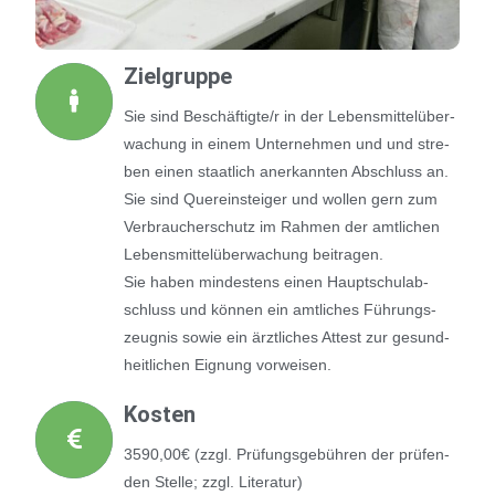
Ziel­grup­pe
Sie sind Beschäftigte/r in der Lebens­mit­tel­über­
wa­chung in einem Unter­neh­men und und stre­
ben einen staat­lich aner­kann­ten Abschluss an.
Sie sind Quer­ein­stei­ger und wol­len gern zum
Ver­brau­cher­schutz im Rah­men der amt­li­chen
Lebens­mit­tel­über­wa­chung bei­tra­gen.
Sie haben min­des­tens einen Haupt­schul­ab­
schluss und kön­nen ein amt­li­ches Füh­rungs­
zeug­nis sowie ein ärzt­li­ches Attest zur gesund­
heit­li­chen Eig­nung vor­wei­sen.
Kos­ten
3590,00€ (zzgl. Prü­fungs­ge­büh­ren der prü­fen­
den Stel­le; zzgl. Lite­ra­tur)