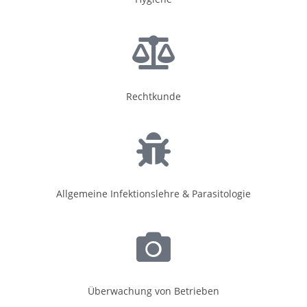
Recht­kun­de
All­ge­mei­ne Infek­ti­ons­leh­re & Para­si­to­lo­gie
Über­wa­chung von Betrie­ben