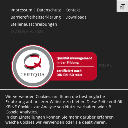
Schri
Impressum
|
Datenschutz
|
Kontakt
Barrierefreiheitserklärung
|
Downloads
Stellenausschreibungen
© AFOS e.V. 2025
DIN EN
ISO 9001 AZAV
Wir verwenden Cookies, um Ihnen die bestmögliche
Erfahrung auf unserer Website zu bieten. Diese Seite enthält
KEINE Cookies zur Analyse von Nutzerverhalten wie z.B.
Google Analytics.
In den
Einstellungen
können Sie mehr darüber erfahren,
welche Cookies wir verwenden oder sie deaktivieren.