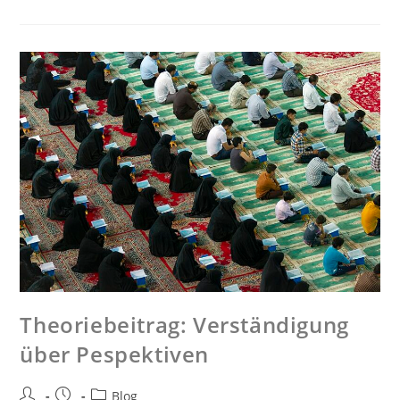
Theo­rie­bei­trag: Ver­stän­di­gung
über Pespek­ti­ven
Blog