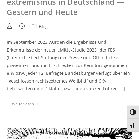
extre­mis­mus in Deutsch­land —
Ges­tern und Heu­te
Blog
Im September 2023 wurden die Ergebnisse und
Erkenntnisse der neuen „Mitte-Studie 2023“ der FES
(Friedrich-Ebert-Stiftung) der Presse und Öffentlichkeit
präsentiert und mit Erschrecken zur Kenntnis genommen:
8 % bzw. jeder 12. Befragte Bundesbürger verfügt über ein
„geschlossen rechtsextremes Weltbild“ und 6 %
befürworten eine Diktatur bzw. einen straken Führer [...]
Weiterlesen
Umsc
Schri